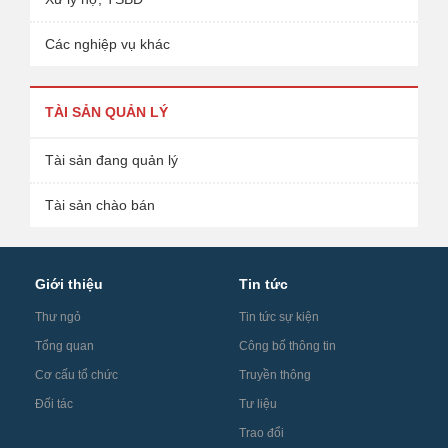
Các nghiệp vụ khác
TÀI SẢN QUẢN LÝ
Tài sản đang quản lý
Tài sản chào bán
Giới thiệu
Tin tức
Thư ngỏ
Tin tức sự kiện
Tổng quan
Công bố thông tin
Cơ cấu tổ chức
Truyền thông
Đối tác
Tư liệu
Trao đổi